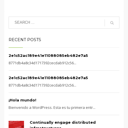
RECENT POSTS
2e1c52ac189e41e11088085eb482e7a5
8771db4a8c34d1717392cecdab912c56...
2e1c52ac189e41e11088085eb482e7a5
8771db4a8c34d1717392cecdab912c56...
¡Hola mundo!
Bienvenido a WordPress. Esta es tu primera entr...
Continually engage distributed
infrastructures